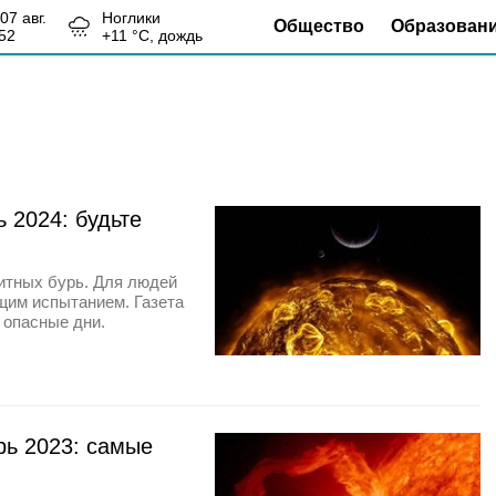
, 07 авг.
Ноглики
Общество
Образован
52
+
11
°С,
дождь
 2024: будьте
нитных бурь. Для людей
щим испытанием. Газета
 опасные дни.
рь 2023: самые