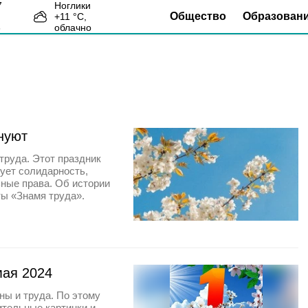
Ноглики
Общество
Образован
+
11
°С,
3
облачно
днуют
труда. Этот праздник
рует солидарность,
ьные права. Об истории
ты «Знамя труда».
мая 2024
ны и труда. По этому
ительные картинки и