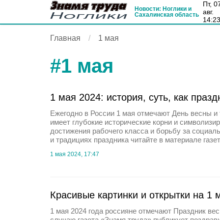
пт, 07
Новости: Ноглики и
авг.
Сахалинская область
14:2
Главная
1 мая
#
1 мая
1 мая 2024: история, суть, как праз
Ежегодно в России 1 мая отмечают День весны и 
имеет глубокие исторические корни и символизи
достижения рабочего класса и борьбу за социал
и традициях праздника читайте в материале газе
1 мая 2024, 17:47
Красивые картинки и открытки на 1 
1 мая 2024 года россияне отмечают Праздник вес
случаю газета «Знамя труда» публикует поздрав