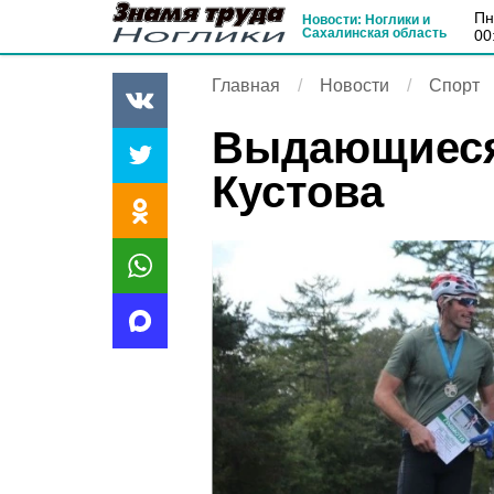
п
Новости: Ноглики и
Сахалинская область
00
Главная
Новости
Спорт
Выдающиеся
Кустова