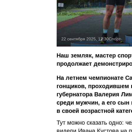
22 сентября 2025, 12:30
Спорт
Наш земляк, мастер спо
продолжает демонстриро
На летнем чемпионате С
гонщиков, проходившем 
губернатора Валерия Лим
среди мужчин, а его сын
в своей возрастной катег
Тут можно сказать одно: ч
видели Ивана Кустова на п