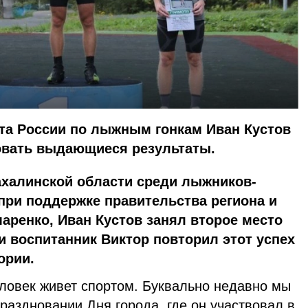
рта России по лыжным гонкам Иван Кустов
вать выдающиеся результаты.
ахалинской области среди лыжников-
при поддержке правительства региона и
аренко, Иван Кустов занял второе место
 и воспитанник Виктор повторил этот успех
ории.
еловек живет спортом. Буквально недавно мы
раздновании Дня города, где он участвовал в