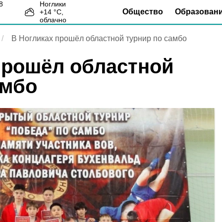
Ноглики
Общество
Образован
+
14
°С,
2
облачно
В Ногликах прошёл областной турнир по самбо
прошёл областной
амбо