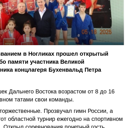
азванием в Ногликах прошел открытый
бо памяти участника Великой
ника концлагеря Бухенвальд Петра
ек Дальнего Востока возрастом от 8 до 16
ивном татами свои команды.
торжественные. Прозвучал гимн России, а
от областной турнир ежегодно на спортивном
. Открыл соревнования почетный гость,