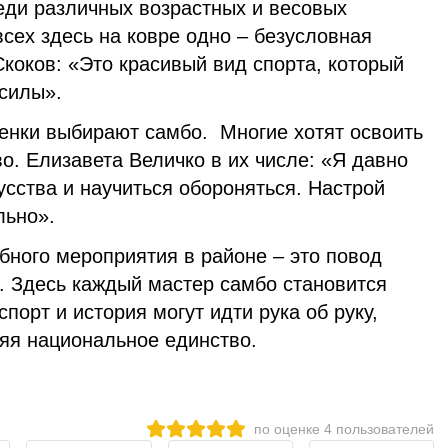
еди различных возрастных и весовых
всех здесь на ковре одно – безусловная
коков: «Это красивый вид спорта, который
 силы».
нки выбирают самбо. Многие хотят освоить
о. Елизавета Величко в их числе: «Я
давно
усства и научиться обороняться. Настрой
льно».
бного мероприятия в районе – это повод
. Здесь каждый мастер самбо становится
порт и история могут идти рука об руку,
яя национальное единство.
по оценке
4
пользователей