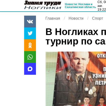
сб, 08
Новости: Ноглики и
авг.
Сахалинская область
19:2
Главная
Новости
Спорт
В Ногликах 
турнир по с