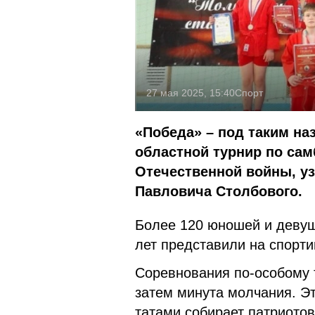
27 мая 2025, 15:40
Спорт
«Победа» – под таким н
областной турнир по сам
Отечественной войны, уз
Павловича Столбового.
Более 120 юношей и девуш
лет представили на спорт
Соревнования по-особому 
затем минута молчания. Эт
татами собирает патриотов