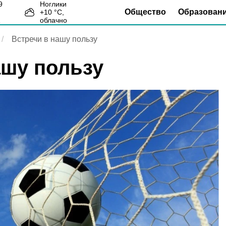
Ноглики
Общество
Образован
+
10
°С,
2
облачно
Встречи в нашу пользу
ашу пользу