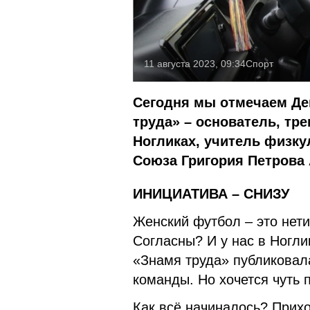
11 августа 2023, 09:34
Спорт
Сегодня мы отмечаем Де
труда» – основатель, тр
Ногликах, учитель физк
Союза Григория Петрова
ИНИЦИАТИВА – СНИЗУ
Женский футбол – это нети
Согласны? И у нас в Ноглик
«Знамя труда» публиковал
команды. Но хочется чуть
Как всё начиналось? Прихо