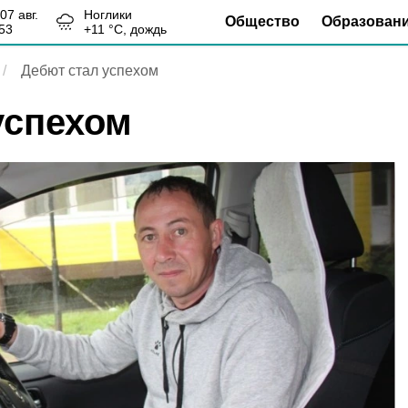
, 07 авг.
Ноглики
Общество
Образован
53
+
11
°С,
дождь
Дебют стал успехом
успехом