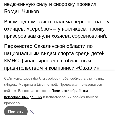
недюжинную силу и сноровку проявил
Богдан Чинков.
В командном зачете пальма первенства – у
охинцев, «серебро» – у ногликцев, тройку
призеров замкнули хозяева соревнований.
Первенство Сахалинской области по
национальным видам спорта среди детей
КМНС финансировалось областным
правительством и компанией «Сахалин
Энерджи» – генеральным партнером
Cайт использует файлы cookies чтобы собирать статистику
первенства.
(Яндекс.Метрика и Liveinternet).
Продолжая пользоваться
сайтом, Вы соглашаетесь с
Политикой обработки
Понравилась статья?
персональных данных
и использовании cookies вашего
по оценке
4
пользователей
браузера.
5
4
3
2
1
Принять