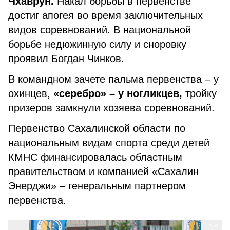
Чхаврун.
Накал борьбы в первенстве
достиг апогея во время заключительных
видов соревнований. В национальной
борьбе недюжинную силу и сноровку
проявил Богдан Чинков.
В командном зачете пальма первенства – у
охинцев,
«серебро» – у ногликцев,
тройку
призеров замкнули хозяева соревнований.
Первенство Сахалинской области по
национальным видам спорта среди детей
КМНС финансировалась областным
правительством и компанией «Сахалин
Энерджи» – генеральным партнером
первенства.