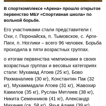
В спорткомплексе «Арена» прошло открытое
первенство МБУ «Спортивная школа» по
вольной борьбе.
Его участниками стали представители г.
Охи, г. Поронайска, п. Тымовское, с. Арги-
Паги, п. Ноглики – всего 96 человек. Борьба
проходила в пяти возрастных группах.
о итогам первенства чемпионами в своих
возрастных группах и весовых категориях
стали: Мухамад Атоев (25 кг), Бово
Рахманалиев (30 кг), Константин Пак (32
кг), Мухаммадали Атоев (31 кг), Жавохир
Камилов (35 кг), Руслан Метлиев (38 кг),
Никита Семенников (41 кг), Александр
Михачев (св. 58 кг), Яхья Алиев (39 кг),