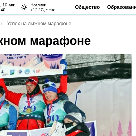
н, 10 авг.
Ноглики
Общество
Образован
:40
+
12
°С,
ясно
Успех на лыжном марафоне
жном марафоне