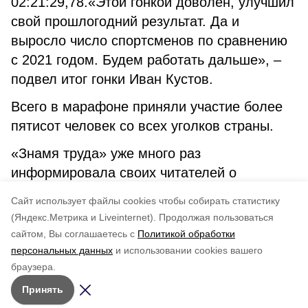
02:21:29,78.«Этой гонкой доволен, улучшил
свой прошлогодний результат. Да и
выросло число спортсменов по сравнению
с 2021 годом. Будем работать дальше», –
подвел итог гонки Иван Кустов.
Всего в марафоне приняли участие более
пятисот человек со всех уголков страны.
«Знамя труда» уже много раз
информировала своих читателей о
блестящих выступлениях Ивана Кустова.
Cайт использует файлы cookies чтобы собирать статистику
Порадовал он и на этот раз. Поздравляем!
(Яндекс.Метрика и Liveinternet).
Продолжая пользоваться
сайтом, Вы соглашаетесь с
Политикой обработки
Понравилась статья?
персональных данных
и использовании cookies вашего
по оценке
3
пользователей
браузера.
5
4
3
2
1
Принять