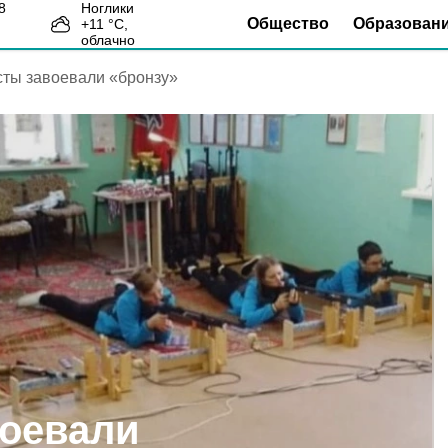
Ноглики
Общество
Образован
+
11
°С,
9
облачно
сты завоевали «бронзу»
воевали