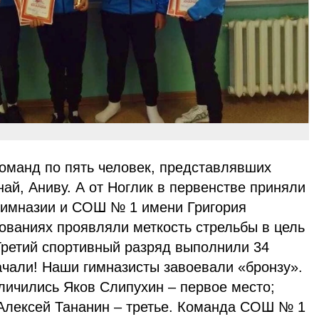
команд по пять человек, представлявших
най, Аниву. А от Ноглик в первенстве приняли
 гимназии и СОШ № 1 имени Григория
ованиях проявляли меткость стрельбы в цель
Третий спортивный разряд выполнили 34
ачали! Наши гимназисты завоевали «бронзу».
тличились Яков Слипухин – первое место;
Алексей Тананин – третье. Команда СОШ № 1