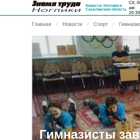
сб, 08
Новости: Ноглики и
авг.
Сахалинская область
20:3
Главная
Новости
Спорт
Гимнази
Гимназисты за