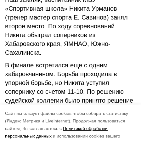
«Спортивная школа» Никита Урманов
(тренер мастер спорта Е. Савинов) занял
второе место. По ходу соревнований
Никита обыграл соперников из
Хабаровского края, ЯМНАО, Южно-
Сахалинска.
В финале встретился еще с одним
хабаровчанином. Борьба проходила в
упорной борьбе, но Никита уступил
сопернику со счетом 11-10. По решению
судейской коллегии было принято решение
наградить нашего спортсмена призом «За
Cайт использует файлы cookies чтобы собирать статистику
волю к победе».
(Яндекс.Метрика и Liveinternet).
Продолжая пользоваться
сайтом, Вы соглашаетесь с
Политикой обработки
Понравилась статья?
персональных данных
и использовании cookies вашего
по оценке
5
пользователей