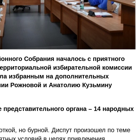
онного Собрания началось с приятного
территориальной избирательной комиссии
ла избранным на дополнительных
нии Рожновой и Анатолию Кузьмину
е представительного органа – 14 народных
ткой, но бурной. Диспут произошел по теме
ятных условий в целях привлечения