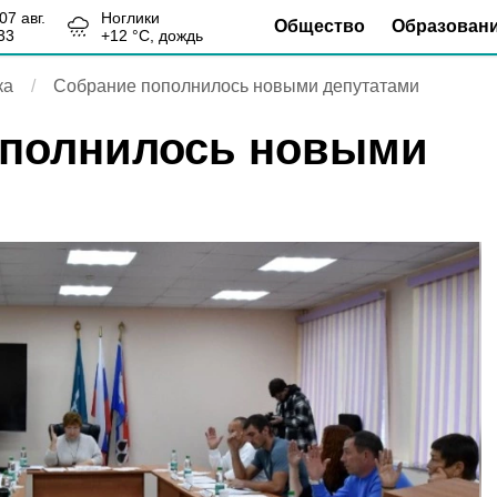
, 07 авг.
Ноглики
Общество
Образован
33
+
12
°С,
дождь
ка
Собрание пополнилось новыми депутатами
ополнилось новыми