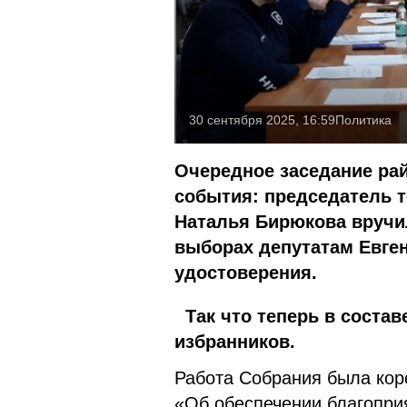
30 сентября 2025, 16:59
Политика
Очередное заседание рай
события: председатель 
Наталья Бирюкова вручи
выборах депутатам Евге
удостоверения.
Так что теперь в состав
избранников.
Работа Собрания была коро
«Об обеспечении благопри