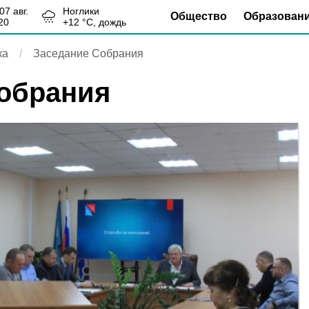
, 07 авг.
Ноглики
Общество
Образован
20
+
12
°С,
дождь
ка
Заседание Собрания
обрания