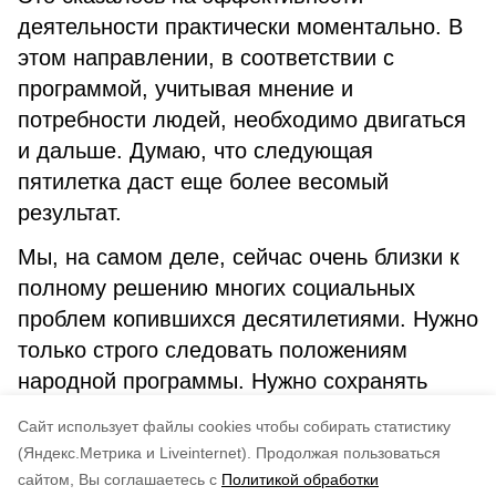
деятельности практически моментально. В
этом направлении, в соответствии с
программой, учитывая мнение и
потребности людей, необходимо двигаться
и дальше. Думаю, что следующая
пятилетка даст еще более весомый
результат.
Мы, на самом деле, сейчас очень близки к
полному решению многих социальных
проблем копившихся десятилетиями. Нужно
только строго следовать положениям
народной программы. Нужно сохранять
командный дух работы и единство в
Cайт использует файлы cookies чтобы собирать статистику
подходах к решению вопросов.
(Яндекс.Метрика и Liveinternet).
Продолжая пользоваться
сайтом, Вы соглашаетесь с
Политикой обработки