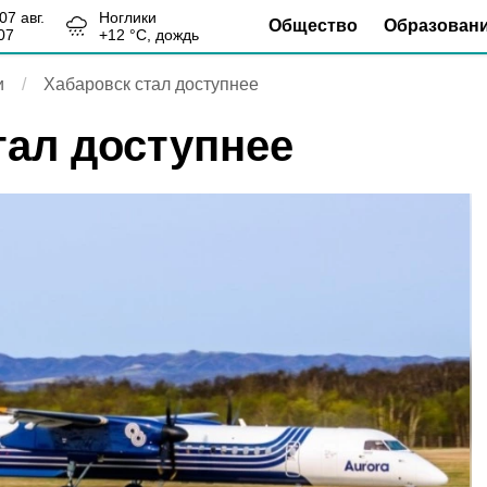
, 07 авг.
Ноглики
Общество
Образован
07
+
12
°С,
дождь
и
Хабаровск стал доступнее
тал доступнее