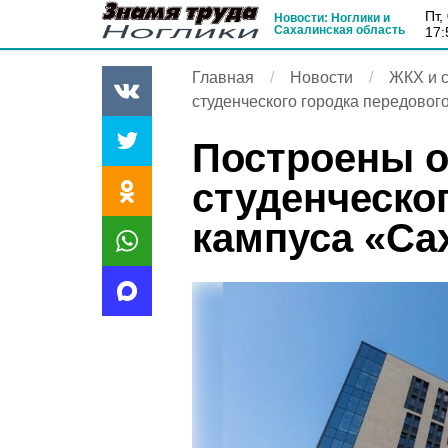
пт
Новости: Ноглики и
Сахалинская область
17:
Главная
Новости
ЖКХ и с
студенческого городка передовог
Построены 
студенческо
кампуса «Са