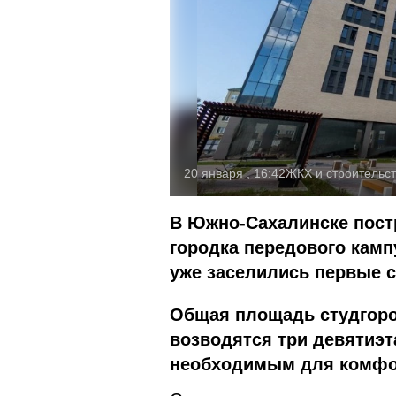
20 января , 16:42
ЖКХ и строительс
В Южно-Сахалинске пост
городка передового камп
уже заселились первые 
Общая площадь студгород
возводятся три девятиэ
необходимым для комфо