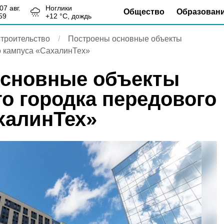
, 07 авг.
Ноглики
Общество
Образован
59
+
12
°С,
дождь
троительство
Построены основные объекты
о кампуса «СахалинТех»
основные объекты
го городка передового
халинТех»