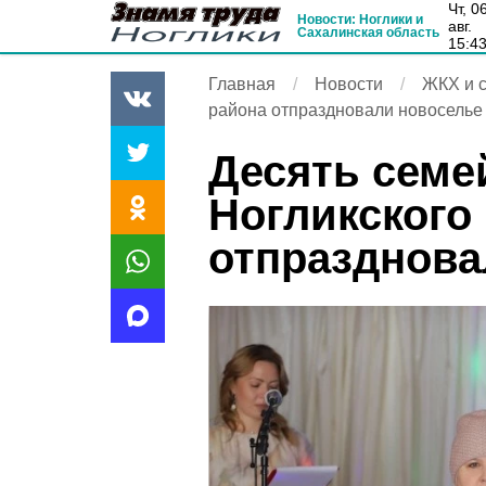
чт, 06
Новости: Ноглики и
авг.
Сахалинская область
15:4
Главная
Новости
ЖКХ и с
района отпраздновали новоселье
Десять семе
Ногликского
отпразднова