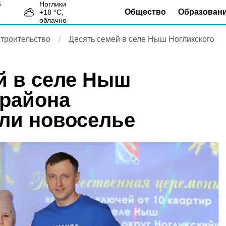
Ноглики
Общество
Образован
+
18
°С,
3
облачно
троительство
Десять семей в селе Ныш Ногликского
й в селе Ныш
 района
ли новоселье