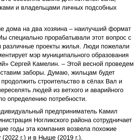
иками и владельцами личных подсобных
ые дома на два хозяина – наилучший формат
 Мы специально прорабатывали этот вопрос с
и различные проекты жилья. Люди пожелали
мментирует мэр муниципального образования
ий» Сергей Камелин. – Этой весной проведем
оставим заборы. Думаю, жильцам будет
продолжить строительство в сёлах Вал и
ереселять людей из ветхого и аварийного
 по определению потребности.
ндивидуальный предприниматель Камил
инистрация Ногликского района сотрудничает
щие годы эта компания возвела похожие
2022 г.) и в Ныше (2019 г.).