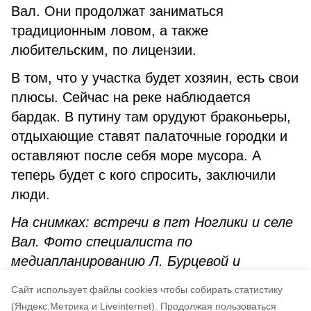
Вал. Они продолжат заниматься
традиционным ловом, а также
любительским, по лицензии.
В том, что у участка будет хозяин, есть свои
плюсы. Сейчас на реке наблюдается
бардак. В путину там орудуют браконьеры,
отдыхающие ставят палаточные городки и
оставляют после себя море мусора. А
теперь будет с кого спросить, заключили
люди.
На снимках: встречи в пгт Ноглики и селе
Вал. Фото специалиста по
медиапланированию Л. Бурцевой и
специалиста-эксперта по поддержке
Cайт использует файлы cookies чтобы собирать статистику
КМНС администрации А. Ивановой.
(Яндекс.Метрика и Liveinternet).
Продолжая пользоваться