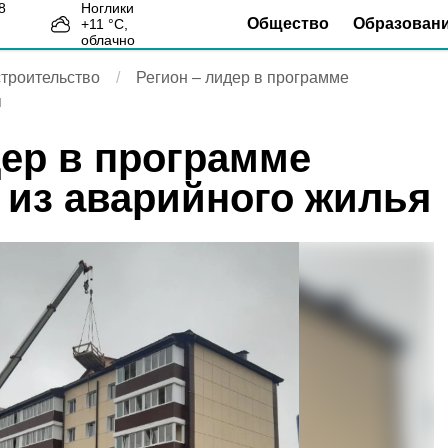
Ноглики
Общество
Образован
+
11
°С,
3
облачно
троительство
Регион – лидер в программе
я
дер в программе
 из аварийного жилья