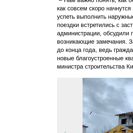
– Нам важно понять, как о
как совсем скоро начнутс
успеть выполнить наружны
поездки встретились с за
администрации, обсудили 
возникающие замечания. З
до конца года, ведь гражд
новые благоустроенные кв
министра строительства К