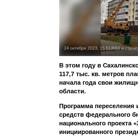
24 октября 2023, 15:51
ЖКХ и строи
В этом году в Сахалинск
117,7 тыс. кв. метров пл
начала года свои жилищ
области.
Программа переселения 
средств федерального бю
национального проекта «
инициированного презид