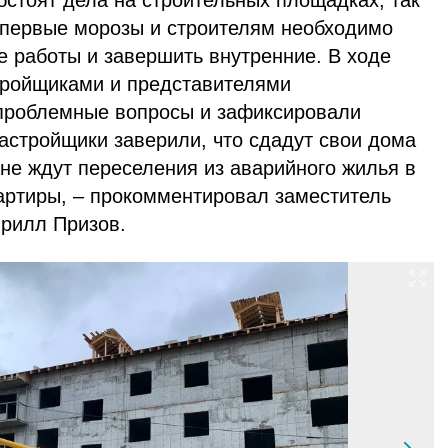
бстоят дела на строительных площадках, так
я первые морозы и строителям необходимо
е работы и завершить внутренние. В ходе
стройщиками и представителями
проблемные вопросы и зафиксировали
астройщики заверили, что сдадут свои дома
ане ждут переселения из аварийного жилья в
артиры, – прокомментировал заместитель
ирилл Призов.