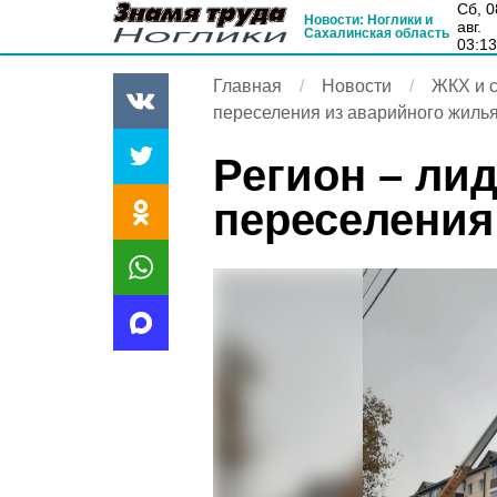
сб, 08
Новости: Ноглики и
авг.
Сахалинская область
03:1
Главная
Новости
ЖКХ и с
переселения из аварийного жиль
Регион – ли
переселения