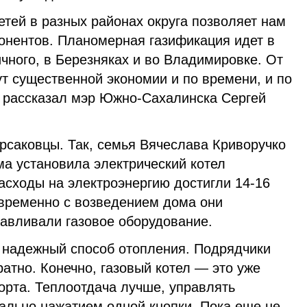
етей в разных районах округа позволяет нам
онентов. Планомерная газификация идет в
чного, в Березняках и во Владимировке. От
т существенной экономии и по времени, и по
 рассказал мэр Южно-Сахалинска Сергей
орсаковцы. Так, семья Вячеслава Криворучко
ма установила электрический котел
расходы на электроэнергию достигли 14-16
овременно с возведением дома они
навливали газовое оборудование.
и надежный способ отопления. Подрядчики
ратно. Конечно, газовый котел — это уже
орта. Теплоотдача лучше, управлять
ально нажатием одной кнопки. Пока еще не