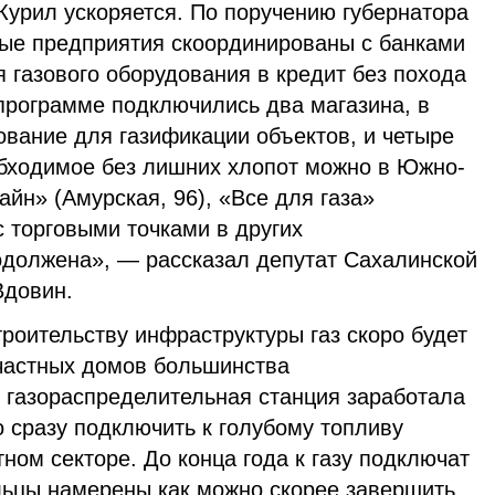
Курил ускоряется. По поручению губернатора
ые предприятия скоординированы с банками
 газового оборудования в кредит без похода
 программе подключились два магазина, в
ование для газификации объектов, и четыре
обходимое без лишних хлопот можно в Южно-
айн» (Амурская, 96), «Все для газа»
с торговыми точками в других
одолжена», — рассказал депутат Сахалинской
Вдовин.
роительству инфраструктуры газ скоро будет
частных домов большинства
 газораспределительная станция заработала
 сразу подключить к голубому топливу
тном секторе. До конца года к газу подключат
ьцы намерены как можно скорее завершить