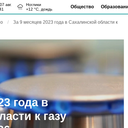
, 07 авг.
Ноглики
Общество
Образован
41
+
12
°С,
дождь
во
За 9 месяцев 2023 года в Сахалинской области к
23 года в
асти к газу