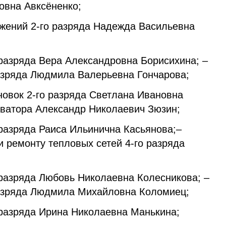
овна Авксёненко;
ужений 2-го разряда Надежда Васильевна
 разряда Вера Александровна Борисихина; –
разряда Людмила Валерьевна Гончарова;
новок 2-го разряда Светлана Ивановна
аватора Александр Николаевич Зюзин;
 разряда Раиса Ильинична Касьянова;–
 ремонту тепловых сетей 4-го разряда
 разряда Любовь Николаевна Колесникова; –
 разряда Людмила Михайловна Коломиец;
 разряда Ирина Николаевна Манькина;