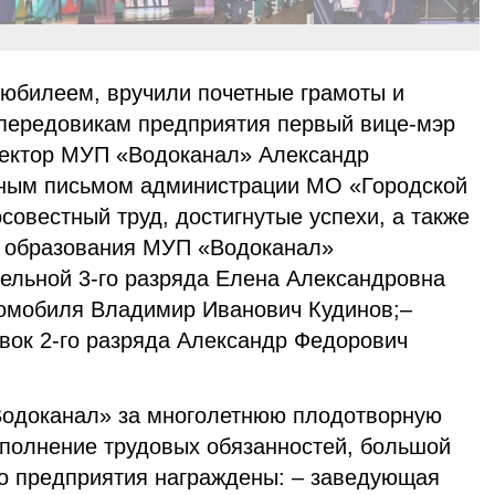
 юбилеем, вручили почетные грамоты и
передовикам предприятия первый вице-мэр
ректор МУП «Водоканал» Александр
нным письмом администрации МО «Городской
осовестный труд, достигнутые успехи, а также
ня образования МУП «Водоканал»
тельной 3-го разряда Елена Александровна
томобиля Владимир Иванович Кудинов;–
вок 2-го разряда Александр Федорович
Водоканал» за многолетнюю плодотворную
ыполнение трудовых обязанностей, большой
о предприятия награждены: – заведующая