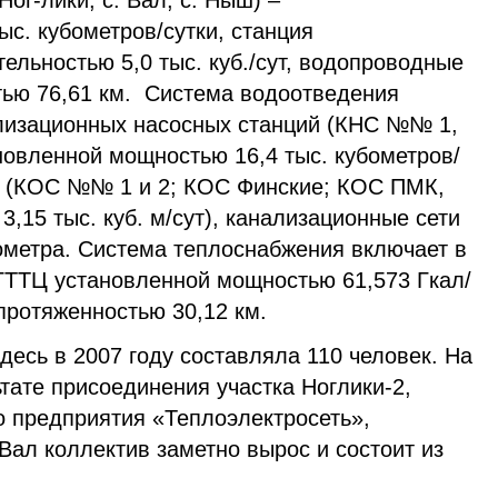
ог-лики, с. Вал, с. Ныш) –
ыс. кубометров/сутки, станция
ельностью 5,0 тыс. куб./сут, водопроводные
тью 76,61 км. Система водоотведения
ализационных насосных станций (КНС №№ 1,
ановленной мощностью 16,4 тыс. кубометров/
ия (КОС №№ 1 и 2; КОС Финские; КОС ПМК,
,15 тыс. куб. м/сут), канализационные сети
ометра. Система теплоснабжения включает в
-ГТТЦ установленной мощностью 61,573 Гкал/
протяженностью 30,12 км.
есь в 2007 году составляла 110 человек. На
тате присоединения участка Ноглики-2,
о предприятия «Теплоэлектросеть»,
ал коллектив заметно вырос и состоит из