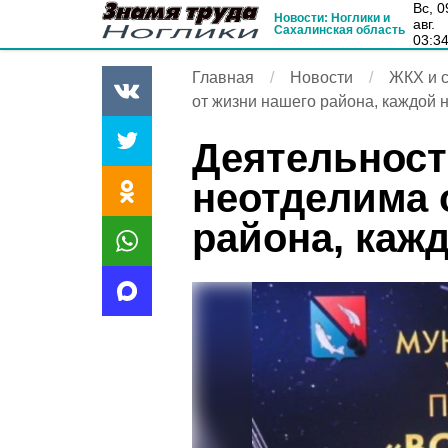
вс, 09
Новости: Ноглики и
авг.
Сахалинская область
03:3
Главная
Новости
ЖКХ и с
от жизни нашего района, каждой 
Деятельност
неотделима 
района, каж