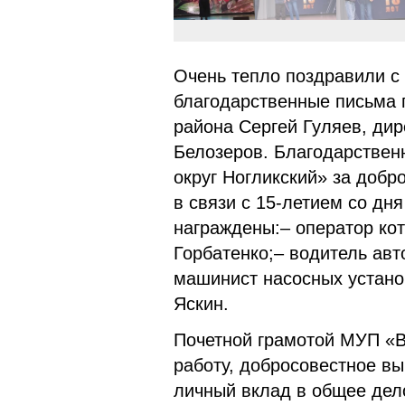
Очень тепло поздравили с
благодарственные письма 
района Сергей Гуляев, ди
Белозеров. Благодарстве
округ Ногликский» за добр
в связи с 15-летием со д
награждены:– оператор ко
Горбатенко;– водитель ав
машинист насосных устано
Яскин.
Почетной грамотой МУП «
работу, добросовестное в
личный вклад в общее дел