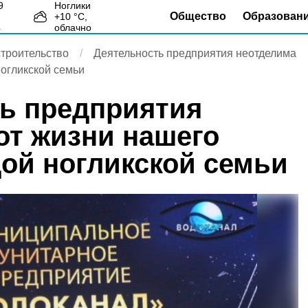
Ноглики
Общество
Образован
+
10
°С,
4
облачно
троительство
Деятельность предприятия неотделима
ногликской семьи
ь предприятия
от жизни нашего
дой ногликской семьи