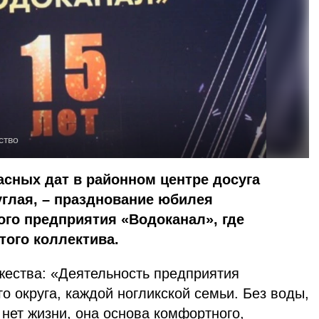
ство
асных дат в районном центре досуга
углая, – празднование юбилея
го предприятия «Водоканал», где
того коллектива.
жества: «Деятельность предприятия
о округа, каждой ногликской семьи. Без воды,
нет жизни, она основа комфортного,