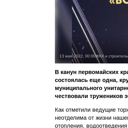
13 мая 2022, 00:00
ЖКХ и строитель
В канун первомайских кр
состоялась еще одна, кр
муниципального унитарно
чествовали тружеников э
Как отметили ведущие тор
неотделима от жизни нашег
отопления, водоотведения 