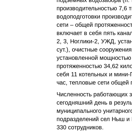
подземных водозабора (п. Н
производительностью 7,6 т
водоподготовки производит
сети – общей протяженнос
включает в себя пять кан
2, 3, Ноглики-2, УЖД, уст
сут.), очистные сооружен
установленной мощностью 3
протяженностью 34,62 кил
себя 11 котельных и мини
час, тепловые сети общей 
Численность работающих зд
сегодняшний день в резуль
муниципального унитарног
подразделений сел Ныш и В
330 сотрудников.