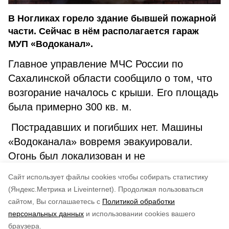
В Ногликах горело здание бывшей пожарной
части. Сейчас в нём располагается гараж
МУП «Водоканал».
Главное управление МЧС России по
Сахалинской области сообщило о том, что
возгорание началось с крыши. Его площадь
была примерно 300 кв. м.
Пострадавших и погибших нет. Машины
«Водоканала» вовремя эвакуировали.
Огонь был локализован и не
распространился далее. Причины его
Cайт использует файлы cookies чтобы собирать статистику
возникновения выясняются.
(Яндекс.Метрика и Liveinternet).
Продолжая пользоваться
сайтом, Вы соглашаетесь с
Политикой обработки
Понравилась статья?
персональных данных
и использовании cookies вашего
по оценке
3
пользователей
браузера.