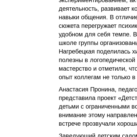
экспериментированием, ак
деятельность, развивает к
навыки общения. В отличие
сюжета перегружает психик
удобном для себя темпе. В
школе группы организованы
Нагребецкая поделилась хи
полезны в логопедической 
мастерство и отметили, чт
опыт коллегам не только в 
Анастасия Пронина, педаго
представила проект «Детст
детьми с ограниченными в
внимание этому направлен
встрече прозвучали хорош
Заведующий детским садо