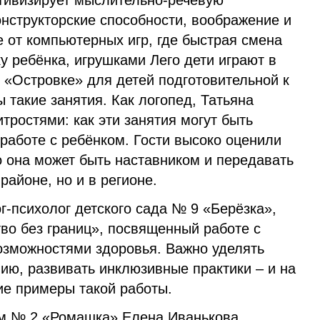
тивизирует мыслительно-речевую
онструкторские способности, воображение и
 от компьютерных игр, где быстрая смена
у ребёнка, игрушками Лего дети играют в
 «Островке» для детей подготовительной к
 такие занятия. Как логопед, Татьяна
тростями: как эти занятия могут быть
работе с ребёнком. Гости высоко оценили
о она может быть наставником и передавать
районе, но и в регионе.
г-психолог детского сада № 9 «Берёзка»,
во без границ», посвященный работе с
озможностями здоровья. Важно уделять
ию, развивать инклюзивные практики – и на
ие примеры такой работы.
м № 2 «Ромашка» Елена Иванькова