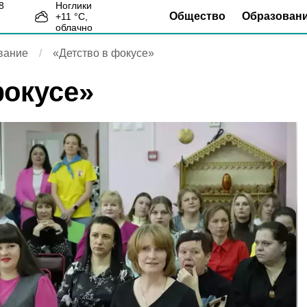
Ноглики
Общество
Образован
+
11
°С,
7
облачно
вание
«Детство в фокусе»
фокусе»