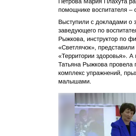
Петрова Мария Плахута рас
помощнике воспитателя – о
Выступили с докладами о 
заведующего по воспитател
Рыжкова, инструктор по фи
«Светлячок», представили 
«Территории здоровья». А
Татьяна Рыжкова провела 
комплекс упражнений, пры
малышами.