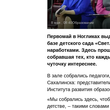
8 мая , 08:40
Образование
Первомай в Ногликах вы
базе детского сада «Све
наработками. Здесь прош
собравшая тех, кто кажд
чуточку интереснее.
В зале собрались педагоги
Сахалинска: представители
Института развития образо
«Мы собрались здесь, что
детстве, – такими словами