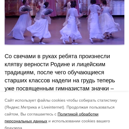
Со свечами в руках ребята произнесли
клятву верности Родине и лицейским
традициям, после чего обучающиеся
старших классов надели на грудь теперь
уже посвященным гимназистам значки –
символ единства и гимназистского
Cайт использует файлы cookies чтобы собирать статистику
братства.
(Яндекс.Метрика и Liveinternet).
Продолжая пользоваться
сайтом, Вы соглашаетесь с
Политикой обработки
Понравилась статья?
персональных данных
и использовании cookies вашего
по оценке
4
пользователей
браузера.