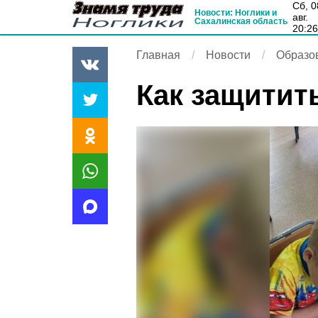
сб, 08
Новости: Ноглики и
авг.
Сахалинская область
20:2
Главная
Новости
Образо
Как защитит