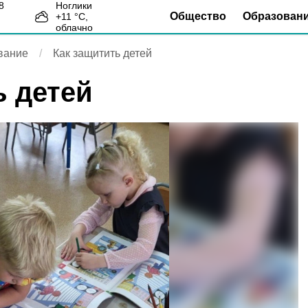
Ноглики
Общество
Образован
+
11
°С,
6
облачно
вание
Как защитить детей
ь детей