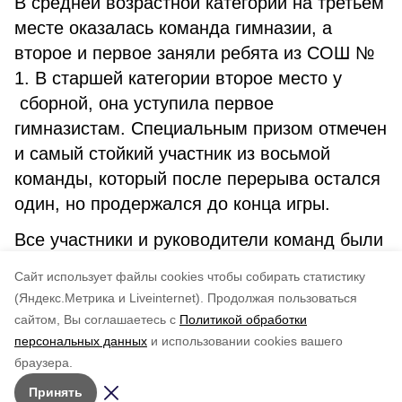
В средней возрастной категории на третьем
месте оказалась команда гимназии, а
второе и первое заняли ребята из СОШ №
1. В старшей категории второе место у
сборной, она уступила первое
гимназистам. Специальным призом отмечен
и самый стойкий участник из восьмой
команды, который после перерыва остался
один, но продержался до конца игры.
Все участники и руководители команд были
награждены грамотами и настольными
Cайт использует файлы cookies чтобы собирать статистику
играми.
(Яндекс.Метрика и Liveinternet).
Продолжая пользоваться
сайтом, Вы соглашаетесь с
Политикой обработки
Понравилась статья?
персональных данных
и использовании cookies вашего
по оценке
3
пользователей
браузера.
5
4
3
2
1
Принять