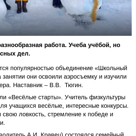
разнообразная работа. Учеба учёбой, но
есных дел.
ется популярностью объединение «Школьный
 занятии они освоили аэросъемку и изучили
ра. Наставник – В.В. Тюгин.
ли «Весёлые старты». Учитель физкультуры
для учащихся весёлые, интересные конкурсы.
и свою ловкость, стремление к победе и
и.
оводитель А.И. Кравец) состоялся семейный