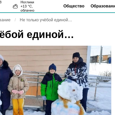
Ноглики
Общество
Образован
+
13
°С,
0
облачно
вание
Не только учёбой единой…
чёбой единой…