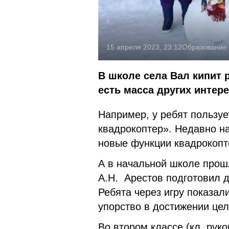
15 апреля 2023, 23:12
Образование
В школе села Вал кипит 
есть масса других интер
Например, у ребят пользу
квадрокоптер». Недавно на
новые функции квадрокопте
А в начальной школе прош
А.Н. Арестов подготовил 
Ребята через игру показал
упорство в достижении цел
Во втором классе (кл. рук