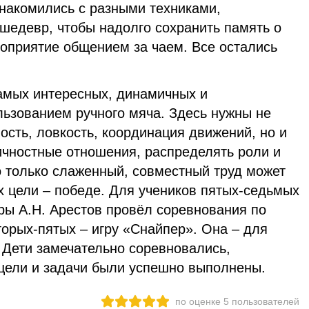
знакомились с разными техниками,
шедевр, чтобы надолго сохранить память о
оприятие общением за чаем. Все остались
самых интересных, динамичных и
льзованием ручного мяча. Здесь нужны не
ость, ловкость, координация движений, но и
чностные отношения, распределять роли и
о только слаженный, совместный труд может
х цели – победе. Для учеников пятых-седьмых
ры А.Н. Арестов провёл соревнования по
торых-пятых – игру «Снайпер». Она – для
 Дети замечательно соревновались,
 цели и задачи были успешно выполнены.
по оценке
5
пользователей