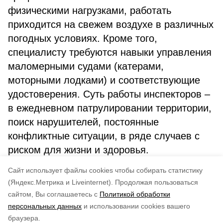
физическими нагрузками, работать
приходится на свежем воздухе в различных
погодных условиях. Кроме того,
специалисту требуются навыки управления
маломерными судами (катерами,
моторными лодками) и соответствующие
удостоверения. Суть работы инспекторов –
в ежедневном патрулировании территории,
поиск нарушителей, постоянные
конфликтные ситуации, в ряде случаев с
риском для жизни и здоровья.
Шестиклассники узнали «плюсы» и
Cайт использует файлы cookies чтобы собирать статистику
«минусы» работы инспекторов.
(Яндекс.Метрика и Liveinternet).
Продолжая пользоваться
сайтом, Вы соглашаетесь с
Политикой обработки
Понравилась статья?
персональных данных
и использовании cookies вашего
по оценке
4
пользователей
браузера.