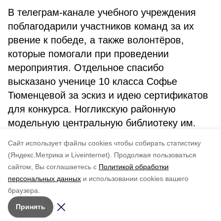
В телеграм-канале учебного учреждения
поблагодарили участников команд за их
рвение к победе, а также волонтёров,
которые помогали при проведении
мероприятия. Отдельное спасибо
высказано ученице 10 класса Софье
Тюменцевой за эскиз и идею сертификатов
для конкурса. Ногликскую районную
модельную центральную библиотеку им.
В.М. Санги поблагодарили за реализацию
Cайт использует файлы cookies чтобы собирать статистику
подарков для участников.
(Яндекс.Метрика и Liveinternet).
Продолжая пользоваться
сайтом, Вы соглашаетесь с
Политикой обработки
Понравилась статья?
персональных данных
и использовании cookies вашего
по оценке
3
пользователей
браузера.
5
4
3
2
1
Принять