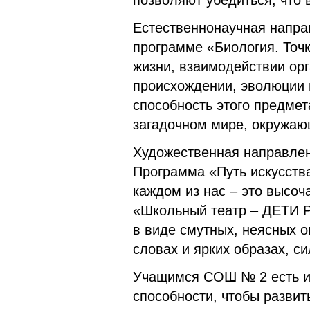
позволяют убедиться, что 
Естественнонаучная напра
программе «Биология. Точк
жизни, взаимодействии орг
происхождении, эволюции 
способность этого предме
загадочном мире, окружаю
Художественная направленн
Программа «Путь искусства
каждом из нас – это высо
«Школьный театр – ДЕТИ P
в виде смутных, неясных о
словах и ярких образах, с
Учащимся СОШ № 2 есть из
способности, чтобы развит