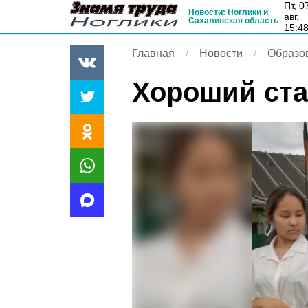
пт, 07
Новости: Ноглики и
авг.
Сахалинская область
15:4
Главная
Новости
Образо
Хороший ста