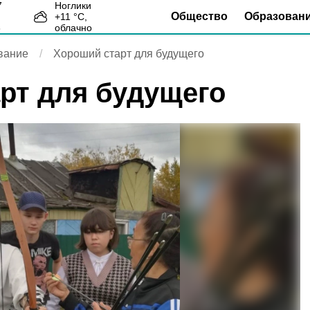
Ноглики
Общество
Образован
+
11
°С,
8
облачно
вание
Хороший старт для будущего
рт для будущего