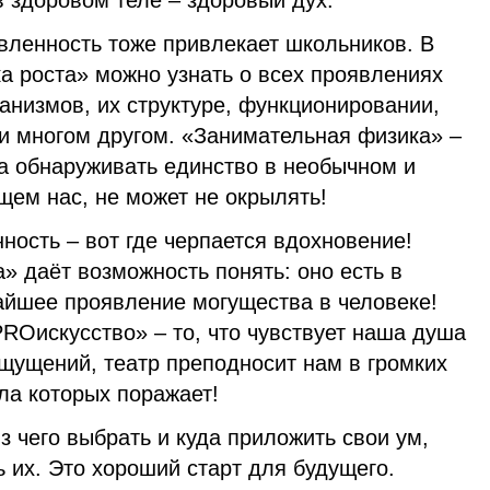
в здоровом теле – здоровый дух.
вленность тоже привлекает школьников. В
а роста» можно узнать о всех проявлениях
анизмов, их структуре, функционировании,
и многом другом. «Занимательная физика» –
та обнаруживать единство в необычном и
щем нас, не может не окрылять!
ость – вот где черпается вдохновение!
» даёт возможность понять: оно есть в
чайшее проявление могущества в человеке!
ROискусство» – то, что чувствует наша душа
щущений, театр преподносит нам в громких
ила которых поражает!
 чего выбрать и куда приложить свои ум,
ь их. Это хороший старт для будущего.