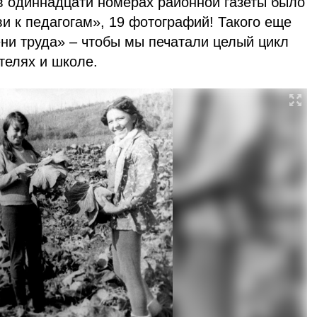
 в одиннадцати номерах районной газеты было
и к педагогам», 19 фотографий! Такого еще
ни труда» – чтобы мы печатали целый цикл
телях и школе.