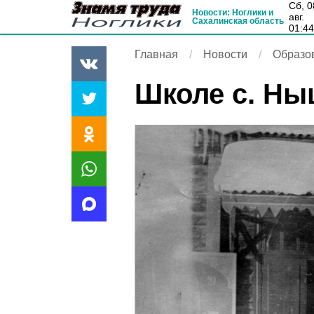
сб, 08
Новости: Ноглики и
авг.
Сахалинская область
01:4
Главная
Новости
Образо
Школе с. Ныш