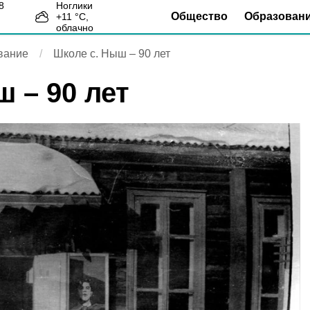
Ноглики
Общество
Образован
+
11
°С,
4
облачно
вание
Школе с. Ныш – 90 лет
 – 90 лет