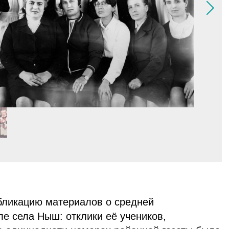
бликацию материалов о средней
е села Ныш: отклики её учеников,