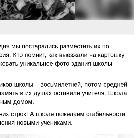
дня мы постарались разместить их по
рия. Кто помнит, как выезжали на картошку
иковать уникальное фото здания школы,
иков школы – восьмилетней, потом средней –
амять в их душах оставили учителя. Школа
йным домом.
них строк! А школе пожелаем стабильности,
лнения новыми учениками.