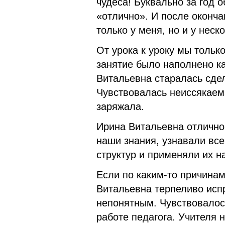
чудеса! Буквально за год 
«отлично». И после оконча
только у меня, но и у нес
От урока к уроку мы тольк
занятие было наполнено к
Витальевна старалась сде
Чувствовалась неиссякаем
заряжала.
Ирина Витальевна отлично
наши знания, узнавали вс
структур и применяли их н
Если по каким-то причинам
Витальевна терпеливо испр
непонятным. Чувствовалось
работе педагога. Учителя 