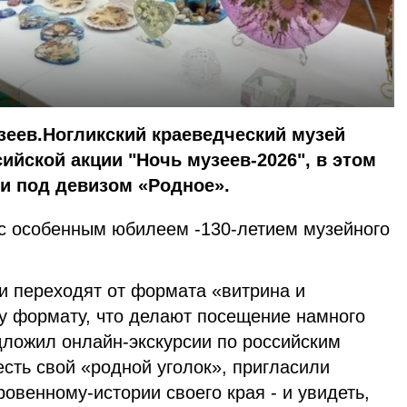
еев.Ногликский краеведческий музей
ийской акции "Ночь музеев-2026", в этом
и под девизом «Родное».
 с особенным юбилеем -130-летием музейного
.
и переходят от формата «витрина и
му формату, что делают посещение намного
дложил онлайн-экскурсии по российским
есть свой «родной уголок», пригласили
ровенному-истории своего края - и увидеть,