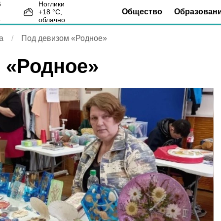
Ноглики
Общество
Образован
+
18
°С,
6
облачно
а
Под девизом «Родное»
 «Родное»