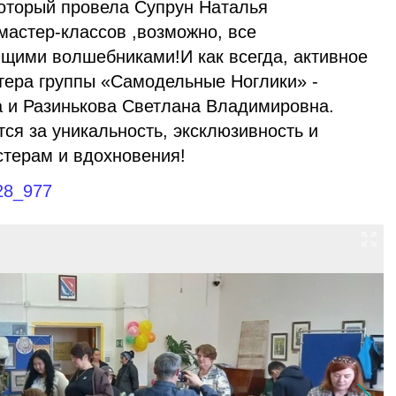
который провела Супрун Наталья
мастер-классов ,возможно, все
ящими волшебниками!И как всегда, активное
тера группы «Самодельные Ноглики» -
 и Разинькова Светлана Владимировна.
тся за уникальность, эксклюзивность и
стерам и вдохновения!
128_977