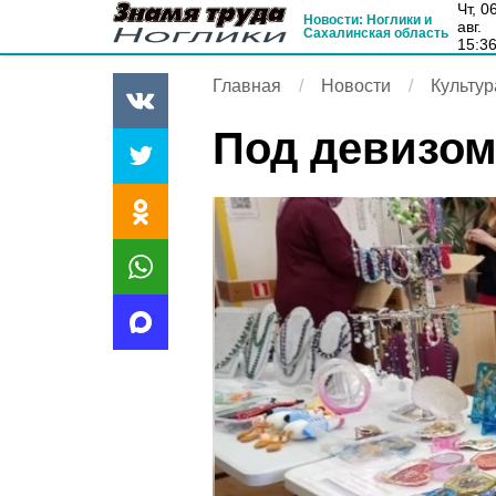
чт, 06
Новости: Ноглики и
авг.
Сахалинская область
15:3
Главная
Новости
Культур
Под девизом