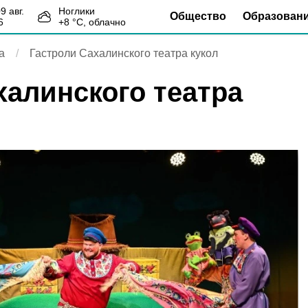
09 авг.
Ноглики
Общество
Образован
6
+
8
°С,
облачно
а
Гастроли Сахалинского театра кукол
халинского театра