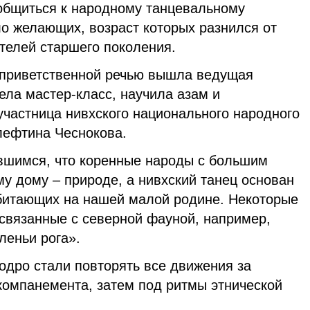
общиться к народному танцевальному
ло желающих, возраст которых разнился от
телей старшего поколения.
 приветственной речью вышла ведущая
ела мастер-класс, научила азам и
частница нивхского национального народного
лефтина Чеснокова.
вшимся, что коренные народы с большим
му дому – природе, а нивхский танец основан
битающих на нашей малой родине. Некоторые
 связанные с северной фауной, например,
леньи рога».
одро стали повторять все движения за
компанемента, затем под ритмы этнической