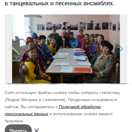
в танцевальных и песенных ансамблях.
Cайт использует файлы cookies чтобы собирать статистику
(Яндекс.Метрика и Liveinternet).
Продолжая пользоваться
сайтом, Вы соглашаетесь с
Политикой обработки
Понравилась статья?
персональных данных
и использовании cookies вашего
по оценке
4
пользователей
браузера.
5
4
3
2
1
Принять