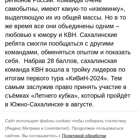
регионов России. Команды очень
самобытны, имеют какую-то «изюминку»,
выделяющую их из общей массы. Но в то
же время все они объединены одним –
любовью к юмору и КВН. Сахалинские
ребята смогли пообщаться с другими
командами, обменяться опытом и показать
себя. Набрав 28 баллов, сахалинская
команда КВН вошла в тройку лидеров по
итогам первого тура «КиВиН-2024». Тем
самым заслужив право принять участие в
съёмках «Летнего кубка», который пройдёт
в Южно-Сахалинске в августе.
Как говорит сам Иван Беспалов, это только
Cайт использует файлы cookies чтобы собирать статистику
начало большого пути.
(Яндекс.Метрика и Liveinternet).
Продолжая пользоваться
сайтом, Вы соглашаетесь с
Политикой обработки