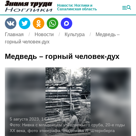
Новости: Ноглики и
Сахалинская область
Главная
Новости
Культура
Медведь –
горный человек-дух
Медведь – горный человек-дух
5 августа 2023, 14:43
Культура
Фото:
Нивха с младенцем у медвежьего сруба, 20-е годы
ХХ века, фото этнографа, академика Л. Штернберга