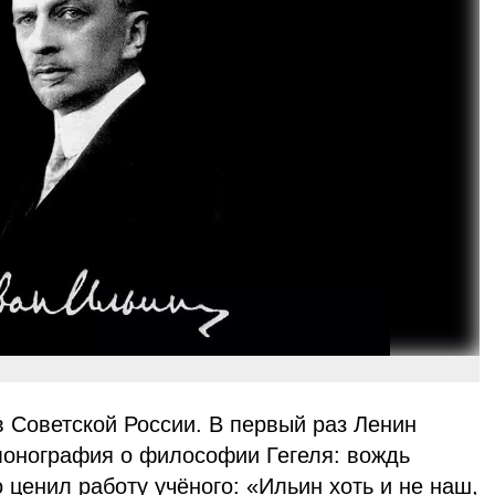
в Советской России. В первый раз Ленин
 монография о философии Гегеля: вождь
 ценил работу учёного: «Ильин хоть и не наш,