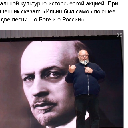
альной культурно-исторической акцией. При
щенник сказал: «Ильин был само «поющее
две песни – о Боге и о России».