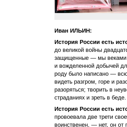
Иван ИЛЬИН:
История России есть ист
до великой войны двадцато
защищенные — мы веками 
и вожделенной добычей для
роду было написано — всю 
видеть разгром, горе и раз
разоряться; творить в неув
страданиях и зреть в беде.
История России есть ис
провоевала две трети свое
воинственен, — нет, он от