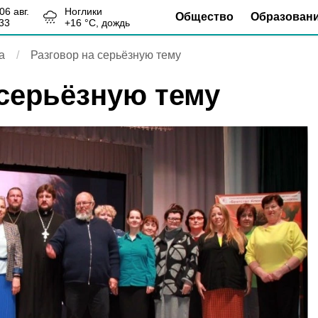
, 06 авг.
Ноглики
Общество
Образован
33
+
16
°С,
дождь
а
Разговор на серьёзную тему
 серьёзную тему