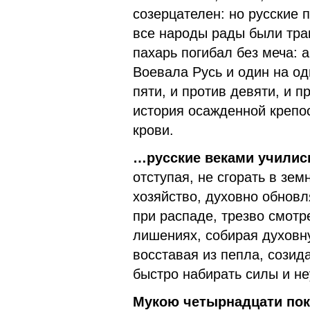
созерцателен: но русские 
все народы рады были трав
пахарь погибал без меча: 
Воевала Русь и один на од
пяти, и против девяти, и 
история осажденной крепос
крови.
…русские веками учились
отступая, не сгорать в зе
хозяйство, духовно обновл
при распаде, трезво смотр
лишениях, собирая духовну
восставая из пепла, созида
быстро набирать силы и не
Мукою четырнадцати по