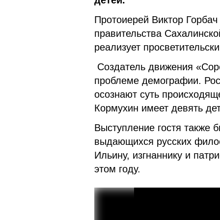
детей.
Протоиерей Виктор Горбач
правительства Сахалинско
реализует просветительск
Создатель движения «Соро
проблеме демографии. Рос
осознают суть происходяще
Кормухин имеет девять де
Выступление гостя также 
выдающихся русских фило
Ильину, изгнаннику и патри
этом году.