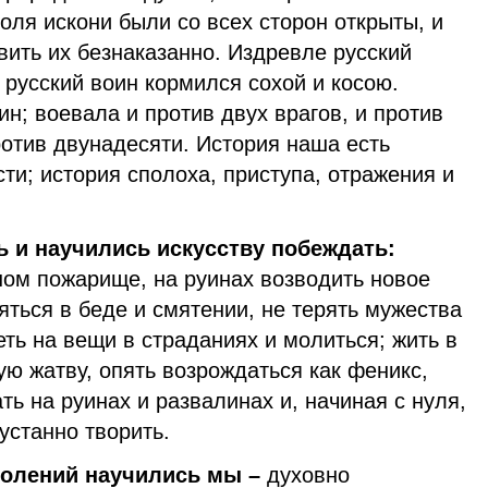
поля искони были со всех сторон открыты, и
ить их безнаказанно. Издревле русский
а русский воин кормился сохой и косою.
ин; воевала и против двух врагов, и против
против двунадесяти. История наша есть
ти; история сполоха, приступа, отражения и
 и научились искусству побеждать:
мном пожарище, на руинах возводить новое
яться в беде и смятении, не терять мужества
еть на вещи в страданиях и молиться; жить в
ю жатву, опять возрождаться как феникс,
ть на руинах и развалинах и, начиная с нуля,
устанно творить.
колений научились мы –
духовно