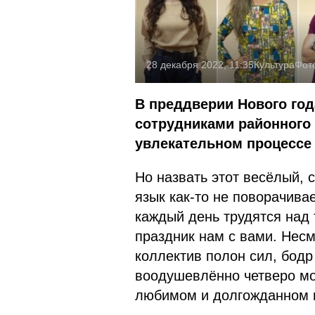
28 декабря 2022, 11:35
Культура
Фот
В преддверии Нового го
сотрудниками районного 
увлекательном процессе 
Но назвать этот весёлый, 
язык как-то не поворачива
каждый день трудятся над 
праздник нам с вами. Нес
коллектив полон сил, бодр
воодушевлённо четверо м
любимом и долгожданном 