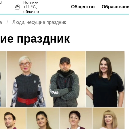
Ноглики
Общество
Образован
+
11
°С,
1
облачно
а
Люди, несущие праздник
ие праздник