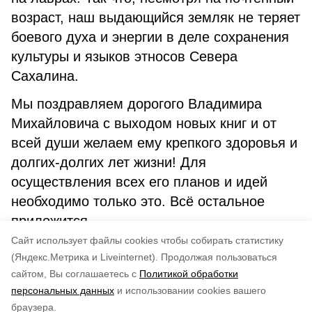
возраст, наш выдающийся земляк не теряет
боевого духа и энергии в деле сохранения
культуры и языков этносов Севера
Сахалина.
Мы поздравляем дорогого Владимира
Михайловича с выходом новых книг и от
всей души желаем ему крепкого здоровья и
долгих-долгих лет жизни! Для
осуществления всех его планов и идей
необходимо только это. Всё остальное
приложится.
Cайт использует файлы cookies чтобы собирать статистику
Авторы:
Зоя Слежакова
(Яндекс.Метрика и Liveinternet).
Продолжая пользоваться
сайтом, Вы соглашаетесь с
Политикой обработки
Понравилась статья?
персональных данных
и использовании cookies вашего
по оценке
5
пользователей
браузера.