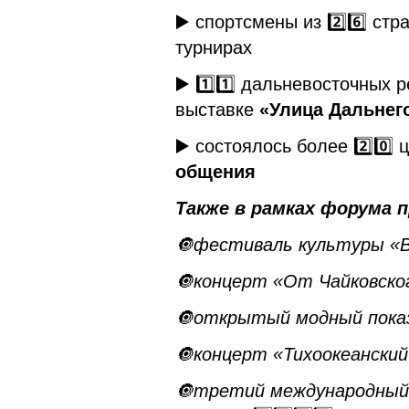
▶️ спортсмены из 2️⃣6️⃣ с
турнирах
▶️ 1️⃣1️⃣ дальневосточных
выставке
«Улица Дальнег
▶️ состоялось более 2️⃣0️⃣
общения
Также в рамках форума 
🔘фестиваль культуры «В
🔘концерт «От Чайковско
🔘открытый модный показ
🔘концерт «Тихоокеански
🔘третий международный 