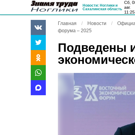
сб, 08
Новости: Ноглики и
авг.
Сахалинская область
11:25
Главная
Новости
Официа
форума – 2025
Подведены и
экономическ