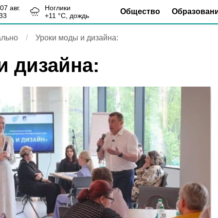
, 07 авг.
Ноглики
Общество
Образован
33
+
11
°С,
дождь
льно
Уроки моды и дизайна:
и дизайна: