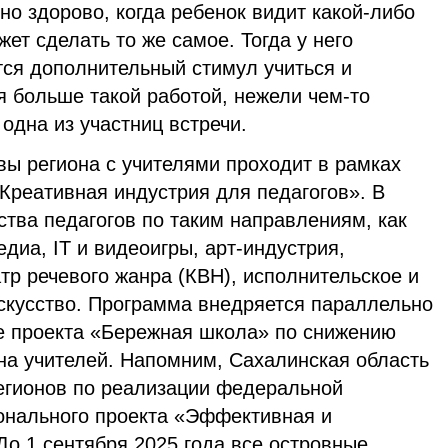
но здорово, когда ребенок видит какой-либо
жет сделать то же самое. Тогда у него
тся дополнительный стимул учиться и
я больше такой работой, нежели чем-то
 одна из участниц встречи.
вы региона с учителями проходит в рамках
Креативная индустрия для педагогов». В
тва педагогов по таким направлениям, как
едиа, IT и видеоигры, арт-индустрия,
атр речевого жанра (КВН), исполнительское и
скусство. Программа внедряется параллельно
е проекта «Бережная школа» по снижению
на учителей. Напомним, Сахалинская область
егионов по реализации федеральной
онального проекта «Эффективная и
До 1 сентября 2025 года все островные