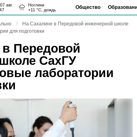
, 07 авг.
Ноглики
Общество
Образован
47
+
11
°С,
дождь
льно
На Сахалине в Передовой инженерной школе
рии для подготовки
 в Передовой
школе СахГУ
овые лаборатории
вки