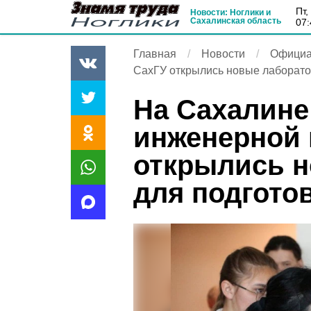
пт
Новости: Ноглики и
Сахалинская область
07:
Главная
Новости
Официа
СахГУ открылись новые лаборато
На Сахалине
инженерной 
открылись н
для подгото