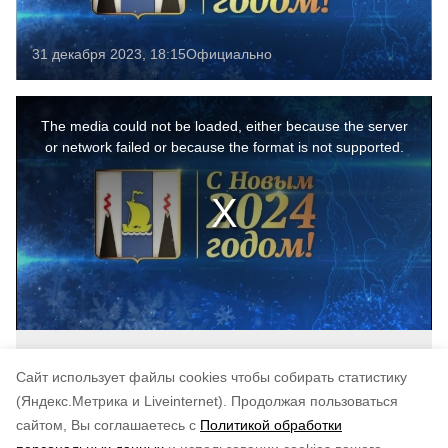
31 декабря 2023, 18:15
Официально
This
is
a
The media could not be loaded, either because the server
modal
window.
or network failed or because the format is not supported.
Cайт использует файлы cookies чтобы собирать статистику
(Яндекс.Метрика и Liveinternet).
Продолжая пользоваться
сайтом, Вы соглашаетесь с
Политикой обработки
Понравилась статья?