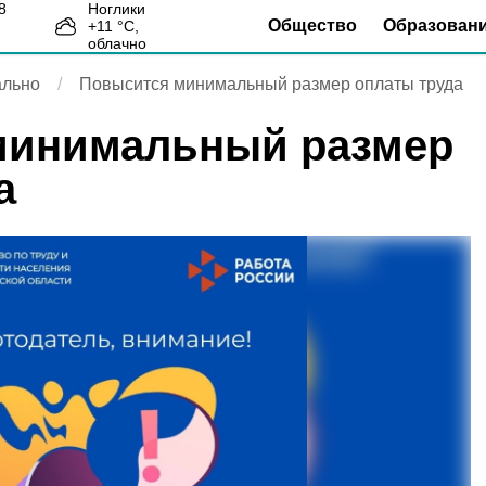
Ноглики
Общество
Образован
+
11
°С,
2
облачно
льно
Повысится минимальный размер оплаты труда
минимальный размер
а