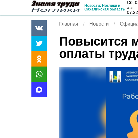
сб, 08
Новости: Ноглики и
авг.
Сахалинская область
07:2
Главная
Новости
Официа
Повысится 
оплаты труд