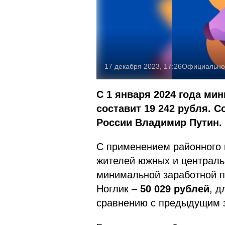
17 декабря 2023, 17:26
Официально
С 1 января 2024 года ми
составит 19 242 рубля. 
России Владимир Путин.
С применением районного 
жителей южных и централь
минимальной заработной п
Ноглик –
50 029 рублей
, д
сравнению с предыдущим з