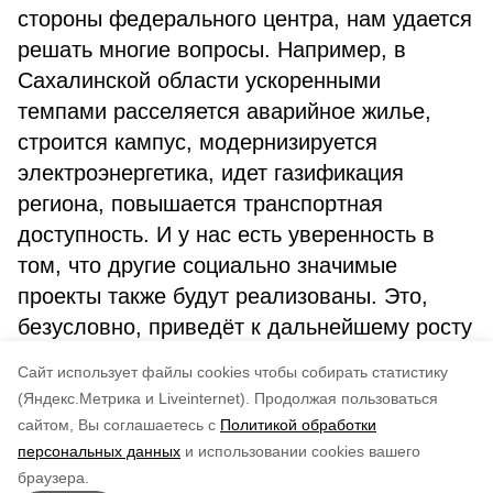
стороны федерального центра, нам удается
решать многие вопросы. Например, в
Сахалинской области ускоренными
темпами расселяется аварийное жилье,
строится кампус, модернизируется
электроэнергетика, идет газификация
региона, повышается транспортная
доступность. И у нас есть уверенность в
том, что другие социально значимые
проекты также будут реализованы. Это,
безусловно, приведёт к дальнейшему росту
экономики и повышению качества жизни
Cайт использует файлы cookies чтобы собирать статистику
людей, – отметил Валерий Лимаренко.
(Яндекс.Метрика и Liveinternet).
Продолжая пользоваться
сайтом, Вы соглашаетесь с
Политикой обработки
Понравилась статья?
персональных данных
и использовании cookies вашего
по оценке
4
пользователей
браузера.