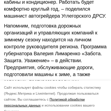
кабины и кондиционер. Работать будет
комфортно круглый год, – поделился
машинист автогрейдера Углегорского ДРСУ.
Напомним, подготовка дорожных
организаций и управляющих компаний к
зимнему сезону находится на личном
контроле руководителя региона. Программа
губернатора Валерия Лимаренко «Забота.
Защита. Уважение» – в действии.
Предприятия, обслуживающие дороги,
подготовили машины к зиме, а также
запаслись противогололедными
Cайт использует файлы cookies чтобы собирать статистику
материалами.
(Яндекс.Метрика и Liveinternet).
Продолжая пользоваться
сайтом, Вы соглашаетесь с
Политикой обработки
Понравилась статья?
персональных данных
и использовании cookies вашего
по оценке
4
пользователей