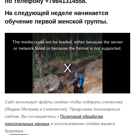
по телефону +79841314558.
На следующей неделе начинается
обучение первой женской группы.
This
is
a
The media could not be loaded, either because the server
modal
window.
or network failed or because the format is not supported.
Cайт использует файлы cookies чтобы собирать статистику
(Яндекс.Метрика и Liveinternet).
Продолжая пользоваться
сайтом, Вы соглашаетесь с
Политикой обработки
Понравилась статья?
персональных данных
и использовании cookies вашего
по оценке
3
пользователей
браузера.