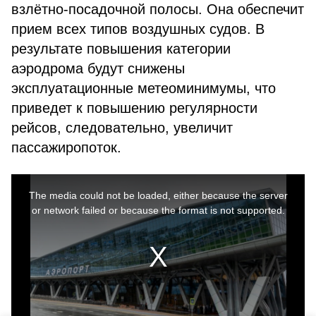
взлётно-посадочной полосы. Она обеспечит
прием всех типов воздушных судов. В
результате повышения категории
аэродрома будут снижены
эксплуатационные метеоминимумы, что
приведет к повышению регулярности
рейсов, следовательно, увеличит
пассажиропоток.
This
is
a
The media could not be loaded, either because the server
modal
window.
or network failed or because the format is not supported.